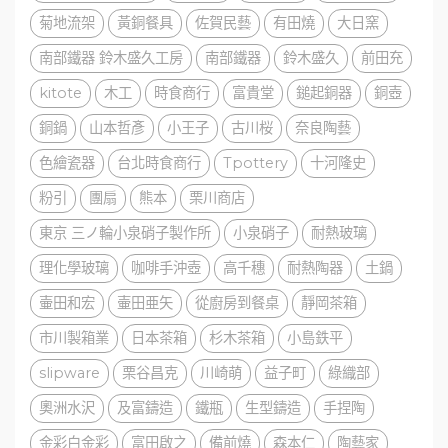
菊地流架
黃銅餐具
佐賀民藝
有田燒
大日窯
南部鐵器 鈴木盛久工房
南部鐵器
鈴木盛久
前田充
kitote
木工
時食商行
富貴堂
鎚起銅器
銅壺
銅鍋
山本哲彥
小王子
古川桜
奈良陶藝
色繪瓷器
台北時食商行
Tpottery
十河隆史
粉引
團扇
熊本
栗川商店
東京 三ノ輪小泉硝子製作所
小泉硝子
耐熱玻璃
理化學玻璃
咖啡手沖壺
高千穗
耐熱陶器
土鍋
壷田和宏
壷田亜矢
從廚房到餐桌
靜岡茶箱
市川製箱業
日本茶箱
杉木茶箱
小島鉄平
slipware
栗谷昌克
川崎萌
益子町
綠織部
奧洲水沢
及富鑄造
鐵瓶
生型鑄造
手捏陶
金彩白金彩
富田啟之
備前燒
森本仁
陶藝家