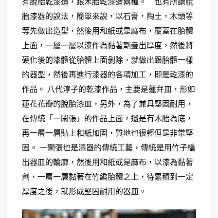
有脫胎乾漆造，跟木胎乾漆造兩種。    也有所謂脫
胎漆器的說法，簡單來說，以石膏，陶土，木頭等
等先做出造型，然後用和紙或是麻布，覆蓋在胎體
上面，一層一層以漆作為黏著劑疊出厚度，然後將
硬化後的漆體從胎體上面剝除，就做出跟胎體一樣
的器型，然後再進行漆器的各項加工，即是乾漆的
作品。 八代淳子的乾漆作品，主要是蓮弁皿，形如
蓮花花瓣的脫胎漆皿，另外，為了兼具堅固耐用，
在傳統「一閑張」的作品上面，還是有木胎為底，
再一層一層貼上和紙加固，質地也很輕但是非常堅
固。 一閑張也是漆器的傳統工藝，傳統是用竹子編
出器皿的輪廓，然後用和紙或是麻布，以漆為黏著
劑，一層一層黏著在竹編胎體之上，待累積到一定
厚度之後，就形成堅固耐用的器皿。