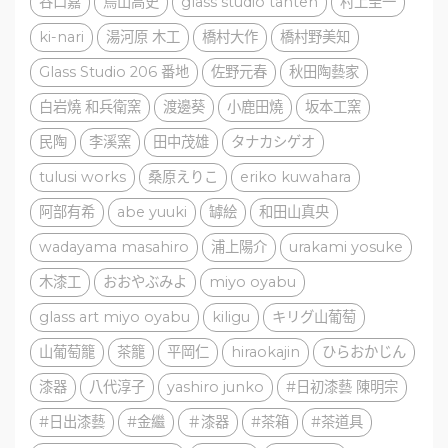
谷口嘉
鳥山高史
glass studio tanten
村上圭一
ki-nari
湯河原 木工
橋村大作
橋村野美知
Glass Studio 206 番地
佐野元春
秋田陶藝家
白岩燒 和兵衛窯
渡邊葵
小鹿田燒
坂本工窯
民陶
李溪窯
田中茂雄
タナカシゲオ
tulusi works
桑原えりこ
eriko kuwahara
阿部有希
abe yuuki
罅絵
和田山真央
wadayama masahiro
浦上陽介
urakami yosuke
木漆工
おおやぶみよ
miyo oyabu
glass art miyo oyabu
kiligu
キリグ山葡萄
山葡萄籠
茶籠
平岡仁
hiraokajin
ひらおかじん
漆器
八代淳子
yashiro junko
#日初漆藝 陳明宗
#日出漆藝
#金繼
＃漆器
#茶箱
#茶道具