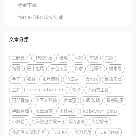
蒔金不滅
Yama-Biko 山葡萄籠
文章分類
三野直子
作家介紹
玻璃
岡悠
竹編
京都
陶藝
田中遼馬
苔色工房
作家
光藤佐
橋本忍
金工
餐具
永島義教
竹口要
大山求
黑鐵工藝
金網
tarasukinbonkers
筷子
大內竹工藝
阿部春弥
土耳其藍釉
宮本惠
口吹玻璃
星耕硝子
伊藤嘉輝
民藝玻璃
小林裕之
kobayashi glass
小林希
北海道巳亦敬一
彩色玻璃
大谷桃子
多鹿治夫鋏製作所
TAJIKA
剪刀老舖
Lue Brass