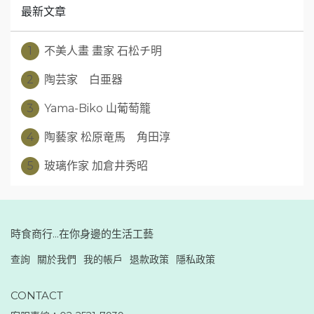
最新文章
1
不美人畫 畫家 石松チ明
2
陶芸家 白亜器
3
Yama-Biko 山葡萄籠
4
陶藝家 松原竜馬 角田淳
5
玻璃作家 加倉井秀昭
時食商行...在你身邊的生活工藝
查詢
關於我們
我的帳戶
退款政策
隱私政策
CONTACT