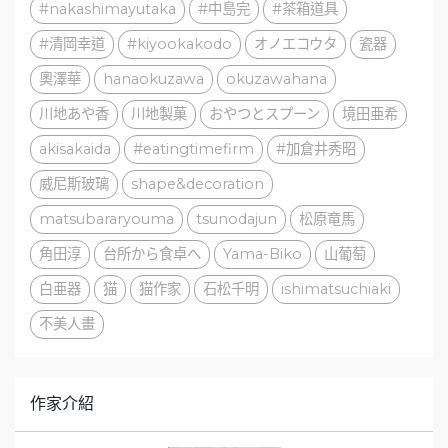
#nakashimayutaka
#中島完
#茶箱道具
#清岡幸道
#kiyookakodo
オノエコウタ
瓷器
奧澤華
hanaokuzawa
okuzawahana
川地あや香
川地製菓
おやつとスプーン
境田亜希
akisakaida
#eatingtimefirm
#加倉井秀昭
威尼斯玻璃
shape&decoration
matsubararyouma
tsunodajun
松原竜馬
角田淳
台所から食卓へ
Yama-Biko
山葡萄
白亜器
猫
猫作家
石松千明
ishimatsuchiaki
不美人畫
作家介紹