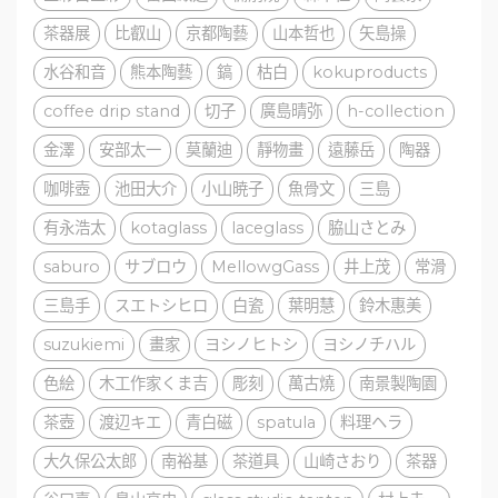
茶器展
比叡山
京都陶藝
山本哲也
矢島操
水谷和音
熊本陶藝
鎬
枯白
kokuproducts
coffee drip stand
切子
廣島晴弥
h-collection
金澤
安部太一
莫蘭迪
靜物畫
遠藤岳
陶器
咖啡壺
池田大介
小山暁子
魚骨文
三島
有永浩太
kotaglass
laceglass
脇山さとみ
saburo
サブロウ
MellowgGass
井上茂
常滑
三島手
スエトシヒロ
白瓷
葉明慧
鈴木惠美
suzukiemi
畫家
ヨシノヒトシ
ヨシノチハル
色絵
木工作家くま吉
彫刻
萬古燒
南景製陶園
茶壺
渡辺キエ
青白磁
spatula
料理ヘラ
大久保公太郎
南裕基
茶道具
山崎さおり
茶器