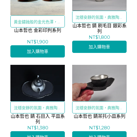
沈穩安靜的氛圍，典雅陶藝
黃金鏽蝕般的金光色澤，寫
山本哲也 錆 刷毛目 銀彩系
的質感
山本哲也 金彩印判系列
意的黑泥紋裝飾
列
NT$1,800
NT$1,900
加入購物車
加入購物車
沈穩安靜的氛圍，典雅陶藝
沈穩安靜的氛圍，典雅陶藝
山本哲也 錆 石目入 平皿系
的質感
山本哲也 錆茶托小皿系列
的質感
列
NT$1,380
NT$1,280