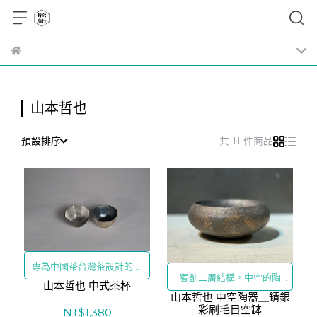
山本哲也
預設排序
共 11 件商品
專為中國茶台灣茶設計的小
獨創二層結構，中空的陶
山本哲也 中式茶杯
茶杯
山本哲也 中空陶器＿錆銀
杯，不會燙手
彩刷毛目空缽
NT$1,380