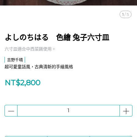
1
/
5
よしのちはる 色繪 兔子六寸皿
六寸皿適合中西菜餚使用。
吉野千晴
超可愛童話風，古典清新的手繪風格
NT$2,800