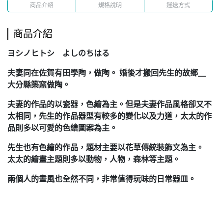
商品介紹
規格說明
運送方式
商品介紹
ヨシノヒトシ よしのちはる
夫妻同在佐賀有田學陶，做陶。 婚後才搬回先生的故鄉＿
大分縣築窯做陶。
夫妻的作品的以瓷器，色繪為主。但是
夫妻作品風格卻又不
太相同，先生的作品器型有較多的變化以及力道，太太的作
品則多以可愛的色繪圖案為主。
先生也有色繪的作品，題材主要以花草傳統裝飾文為主。
太太的繪畫主題則多以動物，人物，森林等主題。
兩個人的畫風也全然不同，非常值得玩味的日常器皿。