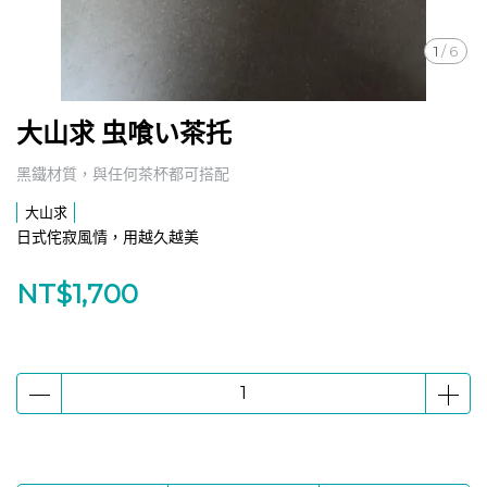
1
/
6
大山求 虫喰い茶托
黑鐵材質，與任何茶杯都可搭配
大山求
日式侘寂風情，用越久越美
NT$1,700