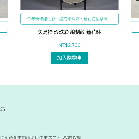
今年新作如虹彩一般的珍珠彩，蓮花造型茶席侍
佛皆宜
矢島操 珍珠彩 線刻紋 蓮花缽
NT$2,700
加入購物車
政策
104 台北市中山區民生東路二段127巷17號