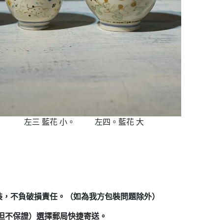
。 左三 藍花 小。 左四。藍花 大
裝，不負破損責任。（如為我方包裝問題除外）
但不保證）選擇郵局快捷寄送。