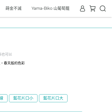
蒔金不滅
Yama-Biko 山葡萄籠
料也可以
風，春天般的色彩
線
藍花片口小
藍花片口大