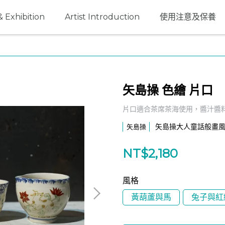
 Exhibition
Artist Introduction
使用注意及保養
矢島操 色繪 片口
片口適合茶席茶海使用，醬汁醬
矢島操大人童話般畫
矢島操
NT$2,180
風格
黃葫蘆與馬
兔子與紅