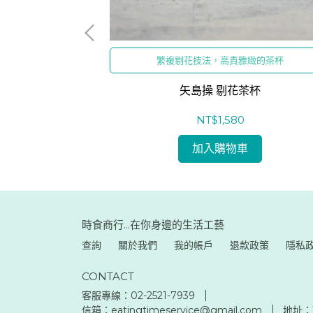
粉引茶杯
繁複剔花技法，高貴雅緻的茶杯
文 茶杯
矢島操 剔花茶杯
NT$1,580
加入購物車
時食商行...在你身邊的生活工藝
查詢
關於我們
我的帳戶
退款政策
隱私
CONTACT
客服專線：02-2521-7939
信箱：eatingtimeservice@gmail.com
地址：