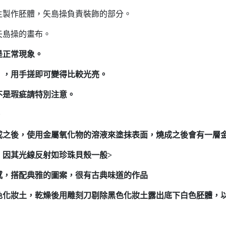
生製作胚體，矢島操負責裝飾的部分。
矢島操的畫布。
是正常現象。
），用手搓即可變得比較光亮。
不是瑕疵請特別注意。
。
成之後，使用金屬氧化物的溶液來塗抹表面，燒成之後會有一層
，因其光線反射如珍珠貝殼一般>
感，搭配典雅的圖案，很有古典味道的作品
色化妝土，乾燥後用雕刻刀剔除黑色化妝土露出底下白色胚體，