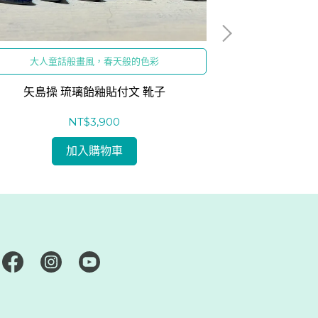
大人童話般畫風，春天般的色彩
少見貼
矢島操 琉璃飴釉貼付文 靴子
矢島操
NT$3,900
加入購物車