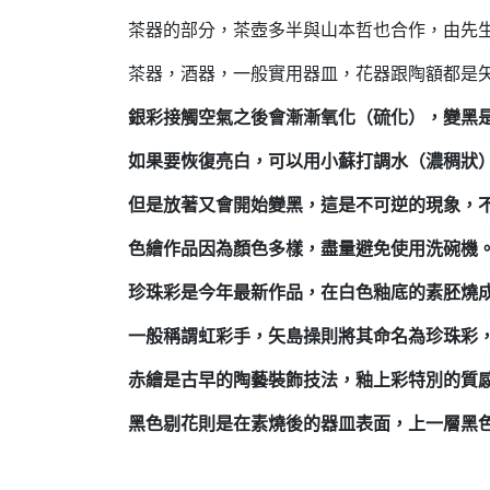
茶器的部分，茶壺多半與山本哲也合作，由先
茶器，酒器，一般實用器皿，花器跟陶額都是
銀彩接觸空氣之後會漸漸氧化（硫化），變黑
如果要恢復亮白，可以用小蘇打調水（濃稠狀
但是放著又會開始變黑，這是不可逆的現象，
色繪作品因為顏色多樣，盡量避免使用洗碗機
珍珠彩是今年最新作品，在白色釉底的素胚燒
一般稱謂虹彩手，矢島操則將其命名為珍珠彩
赤繪是古早的陶藝裝飾技法，釉上彩特別的質
黑色剔花則是在素燒後的器皿表面，上一層黑