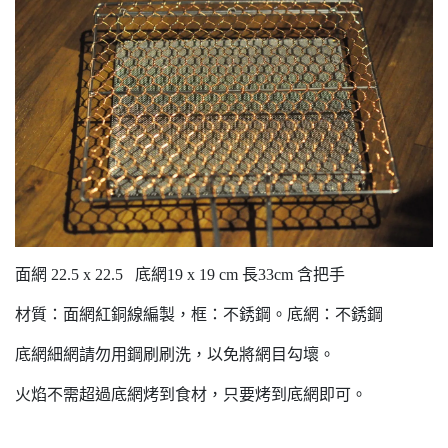
面網 22.5 x 22.5 底網19 x 19 cm 長33cm 含把手
材質：面網紅銅線編製，框：不銹鋼。底網：不銹鋼
底網細網請勿用鋼刷刷洗，以免將網目勾壞。
火焰不需超過底網烤到食材，只要烤到底網即可。