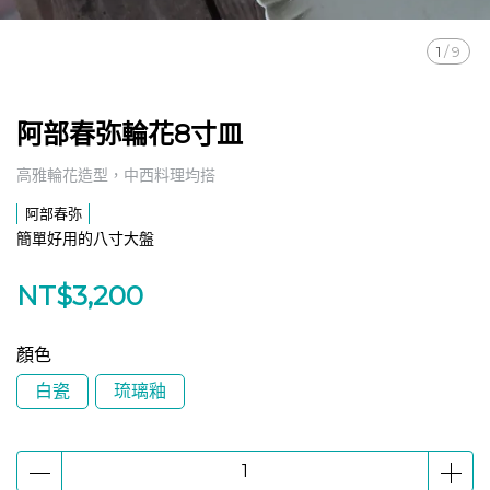
1
/
9
阿部春弥輪花8寸皿
高雅輪花造型，中西料理均搭
阿部春弥
簡單好用的八寸大盤
NT$3,200
顏色
白瓷
琉璃釉