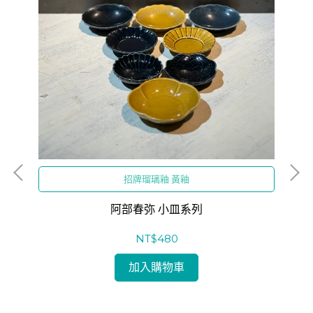
招牌瑠璃釉 黃釉
阿部春弥 小皿系列
NT$480
加入購物車