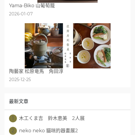
Yama-Biko 山葡萄籠
2026-01-07
陶藝家 松原竜馬 角田淳
2025-12-25
最新文章
1
木工くま吉 鈴木恵美 2人展
2
neko neko 貓咪的器畫展2