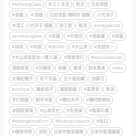
MellowgGass
木工くま吉
熊吉
日初漆藝
#金繼
＃漆器
日初漆藝 陳明宗 個展
八代淳子
木漆工 八代淳子 個展
漆工藝
乾漆
arinagakota
venetianglass
#茶箱
#中島完
#南裕基
#茶器
#抹茶
#茶道
#stilllife
#大山求
#安部太一
#大山求安部太一雙人展
#時食商行
#kiyookakodo
清剛幸道
#光藤佐
赤繪
唐津
鈴木惠美
neko
大場紀穗子
岩下宗晶
五十嵐祐輔
加藤弓
pochiya
鎌倉張子
鎚起銅器
#富貴堂
新潟
手打銅器
銅手沖壺
#橋村大作
#橋村野美知
冰裂紋玻璃
#山本哲也
#矢島操
#瓢箪の裏
#eatingtimefirm
#kokuproducts
#枯白
#咖啡沖架
茶則
日本作家茶器展
日本作家酒器展