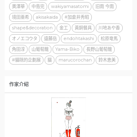
奧澤華
中島完
wakiyamasatomi
旧雨 今雨
境田亜希
akisakaida
#加倉井秀昭
shape&decoration
金工
黃銅餐具
川地あや香
オノエコウタ
遠藤岳
endohtakashi
松原竜馬
角田淳
山葡萄籠
Yama-Biko
長野山葡萄籠
#貓咪的企劃展
貓
marucorochan
鈴木恵美
作家介紹