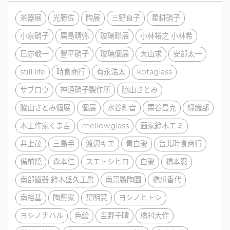
茶器展
光藤佐
陶展
三野直子
星耕硝子
小泉硝子
廣島晴弥
玻璃聯展
小林裕之 小林希
巳亦敬一
豐平硝子
玻璃個展
大山求
安部太一
still life
時食商行
有永浩太
kotaglass
サブロウ
神通硝子製作所
脇山さとみ
脇山さとみ個展
個展
水谷和音
栗谷昌克
綠織部
木工作家くま吉
mellowglass
画家鈴木エミ
井上茂
三島手
渡辺キエ
青白瓷
台北時食商行
備前燒
森本仁
スエトシヒロ
白瓷
橋本忍
南部鐵器 鈴木盛久工房
南景製陶園
橋爪香代
南裕基
陶藝家
葉明慧
ヨシノヒトシ
ヨシノチハル
色絵
吉野千晴
橋村大作