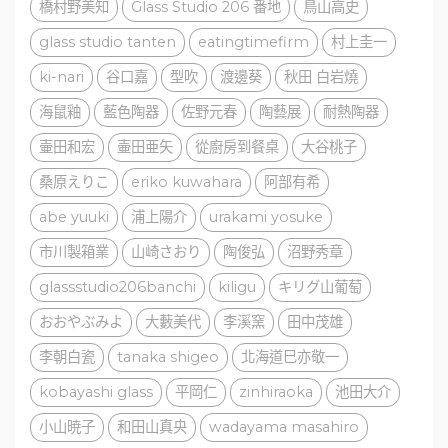
橋村野美知
Glass Studio 206 番地
鳥山高史
glass studio tanten
eatingtimefirm
村上圭一
ki-nari
谷口嘉
型吹
渡邊葵
秋田 白岩燒
海鼠釉
藍色陶器
佐野元春
陶藝展
耐熱陶器
壷田和宏
壷田亜矢
從廚房到餐桌
大谷桃子
桑原えりこ
eriko kuwahara
阿部有希
abe yuuki
浦上陽介
urakami yosuke
市川製箱業
山崎さおり
陶俊弘
沼野秀章
glassstudio206banchi
kiligu
キリグ山葡萄
おおやぶみよ
大藪美代
李溪窯
田中茂雄
李朝白瓷
tanaka shigeo
北海道巳亦敬一
kobayashi glass
平岡仁
zinhiraoka
池田大介
小山暁子
和田山真央
wadayama masahiro