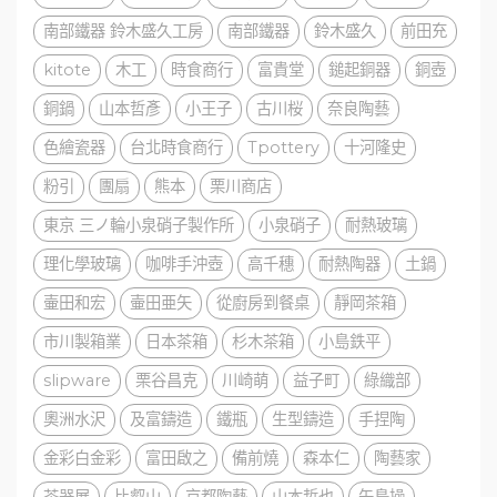
南部鐵器 鈴木盛久工房
南部鐵器
鈴木盛久
前田充
kitote
木工
時食商行
富貴堂
鎚起銅器
銅壺
銅鍋
山本哲彥
小王子
古川桜
奈良陶藝
色繪瓷器
台北時食商行
Tpottery
十河隆史
粉引
團扇
熊本
栗川商店
東京 三ノ輪小泉硝子製作所
小泉硝子
耐熱玻璃
理化學玻璃
咖啡手沖壺
高千穗
耐熱陶器
土鍋
壷田和宏
壷田亜矢
從廚房到餐桌
靜岡茶箱
市川製箱業
日本茶箱
杉木茶箱
小島鉄平
slipware
栗谷昌克
川崎萌
益子町
綠織部
奧洲水沢
及富鑄造
鐵瓶
生型鑄造
手捏陶
金彩白金彩
富田啟之
備前燒
森本仁
陶藝家
茶器展
比叡山
京都陶藝
山本哲也
矢島操