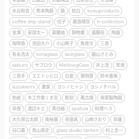
水谷和音
熊本陶藝
鎬
枯白
kokuproducts
coffee drip stand
切子
廣島晴弥
h-collection
金澤
安部太一
莫蘭迪
靜物畫
遠藤岳
陶器
咖啡壺
池田大介
小山暁子
魚骨文
三島
有永浩太
kotaglass
laceglass
脇山さとみ
saburo
サブロウ
MellowgGass
井上茂
常滑
三島手
スエトシヒロ
白瓷
葉明慧
鈴木惠美
suzukiemi
畫家
ヨシノヒトシ
ヨシノチハル
色絵
木工作家くま吉
彫刻
萬古燒
南景製陶園
茶壺
渡辺キエ
青白磁
spatula
料理ヘラ
大久保公太郎
南裕基
茶道具
山崎さおり
茶器
谷口嘉
鳥山高史
glass studio tanten
村上圭一