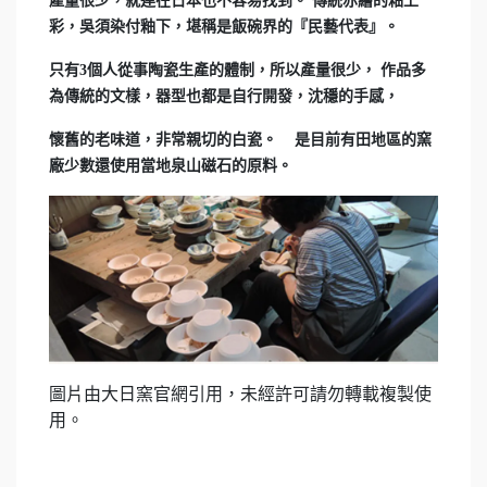
產量很少，就連在日本也不容易找到。
傳統赤繪的釉上
彩，吳須染付釉下，堪稱是飯碗界的『民藝代表』。
只有3個人從事陶瓷生產的體制，所以產量很少，
作品多
為傳統的文樣，器型也都是自行開發，沈穩的手感，
懷舊的老味道，非常親切的白瓷。 是目前有田地區的窯
廠少數還使用當地泉山磁石的原料。
圖片由大日窯官網引用，未經許可請勿轉載複製使
用。