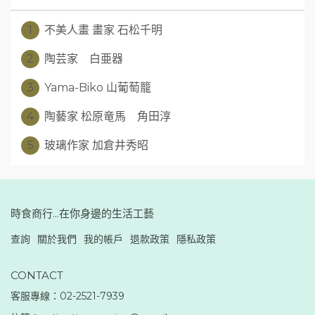
1
不美人畫 畫家 石松千明
2
陶芸家 白亜器
3
Yama-Biko 山葡萄籠
4
陶藝家 松原竜馬 角田淳
5
玻璃作家 加倉井秀昭
時食商行...在你身邊的生活工藝
查詢
關於我們
我的帳戶
退款政策
隱私政策
CONTACT
客服專線：02-2521-7939