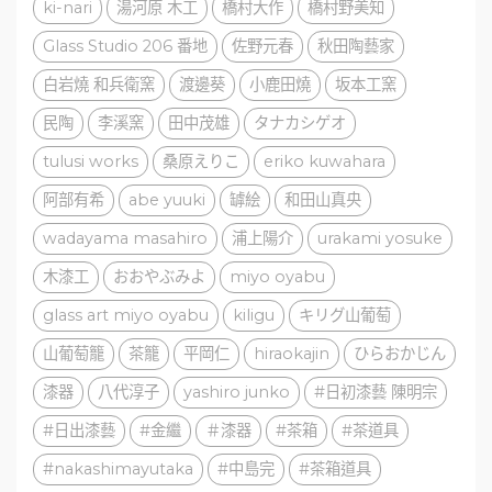
ki-nari
湯河原 木工
橋村大作
橋村野美知
Glass Studio 206 番地
佐野元春
秋田陶藝家
白岩燒 和兵衛窯
渡邊葵
小鹿田燒
坂本工窯
民陶
李溪窯
田中茂雄
タナカシゲオ
tulusi works
桑原えりこ
eriko kuwahara
阿部有希
abe yuuki
罅絵
和田山真央
wadayama masahiro
浦上陽介
urakami yosuke
木漆工
おおやぶみよ
miyo oyabu
glass art miyo oyabu
kiligu
キリグ山葡萄
山葡萄籠
茶籠
平岡仁
hiraokajin
ひらおかじん
漆器
八代淳子
yashiro junko
#日初漆藝 陳明宗
#日出漆藝
#金繼
＃漆器
#茶箱
#茶道具
#nakashimayutaka
#中島完
#茶箱道具