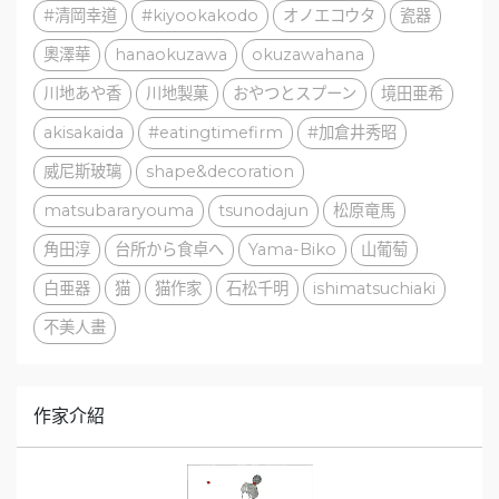
#清岡幸道
#kiyookakodo
オノエコウタ
瓷器
奧澤華
hanaokuzawa
okuzawahana
川地あや香
川地製菓
おやつとスプーン
境田亜希
akisakaida
#eatingtimefirm
#加倉井秀昭
威尼斯玻璃
shape&decoration
matsubararyouma
tsunodajun
松原竜馬
角田淳
台所から食卓へ
Yama-Biko
山葡萄
白亜器
猫
猫作家
石松千明
ishimatsuchiaki
不美人畫
作家介紹