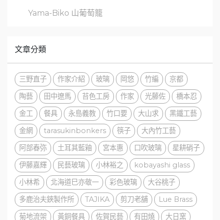
Yama-Biko 山葡萄籠
文章分類
三野直子
作家介紹
玻璃
岡悠
竹編
京都
陶藝
田中遼馬
苔色工房
作家
光藤佐
橋本忍
金工
餐具
永島義教
竹口要
大山求
黑鐵工藝
金網
tarasukinbonkers
筷子
大內竹工藝
阿部春弥
土耳其藍釉
宮本惠
口吹玻璃
星耕硝子
伊藤嘉輝
民藝玻璃
小林裕之
kobayashi glass
小林希
北海道巳亦敬一
彩色玻璃
大谷桃子
多鹿治夫鋏製作所
TAJIKA
剪刀老舖
Lue Brass
菊地流架
黃銅餐具
佐賀民藝
有田燒
大日窯