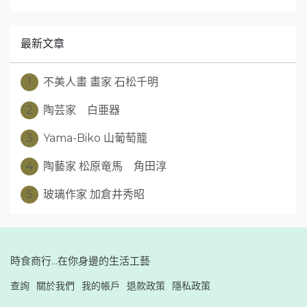
最新文章
1
不美人畫 畫家 石松千明
2
陶芸家 白亜器
3
Yama-Biko 山葡萄籠
4
陶藝家 松原竜馬 角田淳
5
玻璃作家 加倉井秀昭
時食商行...在你身邊的生活工藝
查詢
關於我們
我的帳戶
退款政策
隱私政策