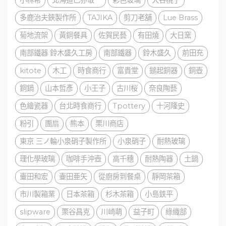
小林希
北海道巳亦敬一
彩色玻璃
大谷桃子
多鹿治夫鋏製作所
TAJIKA
剪刀老舖
Lue Brass
菊地流架
黃銅餐具
佐賀民藝
有田燒
大日窯
南部鐵器 鈴木盛久工房
南部鐵器
鈴木盛久
前田充
kitote
木工
時食商行
富貴堂
鎚起銅器
銅壺
銅鍋
山本哲彥
小王子
古川桜
奈良陶藝
色繪瓷器
台北時食商行
Tpottery
十河隆史
粉引
團扇
熊本
栗川商店
東京 三ノ輪小泉硝子製作所
小泉硝子
耐熱玻璃
理化學玻璃
咖啡手沖壺
高千穗
耐熱陶器
土鍋
壷田和宏
壷田亜矢
從廚房到餐桌
靜岡茶箱
市川製箱業
日本茶箱
杉木茶箱
小島鉄平
slipware
栗谷昌克
川崎萌
益子町
綠織部