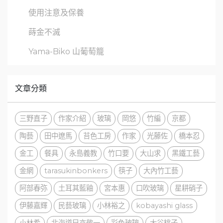
使用注意及保養
蒔金不滅
Yama-Biko 山葡萄籠
文章分類
三野直子
作家介紹
玻璃
岡悠
竹編
京都
陶藝
田中遼馬
苔色工房
作家
光藤佐
橋本忍
金工
餐具
永島義教
竹口要
大山求
黑鐵工藝
金網
tarasukinbonkers
筷子
大內竹工藝
阿部春弥
土耳其藍釉
宮本惠
口吹玻璃
星耕硝子
伊藤嘉輝
民藝玻璃
小林裕之
kobayashi glass