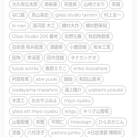
大久保公太郎
南裕基
茶道具
山崎さおり
茶器
谷口嘉
鳥山高史
glass studio tanten
村上圭一
ki-nari
湯河原 木工
橋村大作
橋村野美知
Glass Studio 206 番地
佐野元春
秋田陶藝家
白岩燒 和兵衛窯
渡邊葵
小鹿田燒
坂本工窯
民陶
李溪窯
田中茂雄
タナカシゲオ
tulusi works
桑原えりこ
eriko kuwahara
阿部有希
abe yuuki
罅絵
和田山真央
wadayama masahiro
浦上陽介
urakami yosuke
木漆工
おおやぶみよ
miyo oyabu
glass art miyo oyabu
kiligu
キリグ山葡萄
山葡萄籠
茶籠
平岡仁
hiraokajin
ひらおかじん
漆器
八代淳子
yashiro junko
#日初漆藝 陳明宗