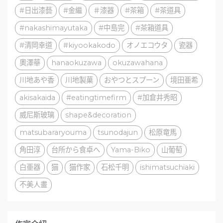
#日出漆藝
#金繼
＃漆器
#茶箱
#茶道具
#nakashimayutaka
#中島完
#茶箱道具
#清岡幸道
#kiyookakodo
オノエコウタ
瓷器
奧澤華
hanaokuzawa
okuzawahana
川地あや香
川地製菓
おやつとスプーン
境田亜希
akisakaida
#eatingtimefirm
#加倉井秀昭
威尼斯玻璃
shape&decoration
matsubararyouma
tsunodajun
松原竜馬
角田淳
台所から食卓へ
Yama-Biko
山葡萄
白亜器
猫
猫作家
石松千明
ishimatsuchiaki
不美人畫