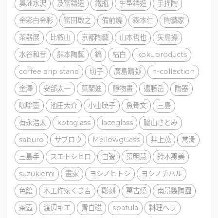
奧洲水沢
及富鑄造
鐵瓶
生型鑄造
手捏陶
金彩白金彩
富田啟之
備前燒
森本仁
陶藝家
茶器展
比叡山
京都陶藝
山本哲也
矢島操
水谷和音
熊本陶藝
鎬
枯白
kokuproducts
coffee drip stand
切子
廣島晴弥
h-collection
金澤
安部太一
莫蘭迪
靜物畫
遠藤岳
陶器
咖啡壺
池田大介
小山暁子
魚骨文
三島
有永浩太
kotaglass
laceglass
脇山さとみ
saburo
サブロウ
MellowgGass
井上茂
常滑
三島手
スエトシヒロ
白瓷
葉明慧
鈴木惠美
suzukiemi
畫家
ヨシノヒトシ
ヨシノチハル
色絵
木工作家くま吉
彫刻
萬古燒
南景製陶園
茶壺
渡辺キエ
青白磁
spatula
料理ヘラ