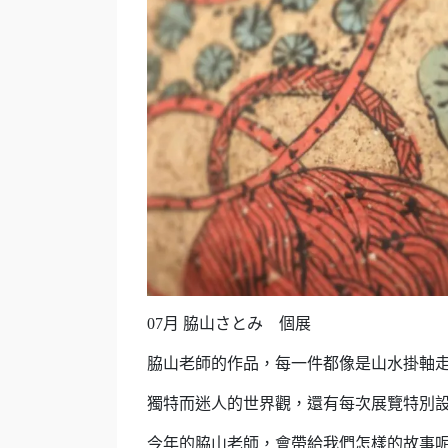
07月 脇山さとみ 個展
脇山老師的作品，每一件都像是山水掛軸
獨特而迷人的世界觀，還有每次展覽特別
今年的脇山老師，會帶給我們怎樣的故事呢