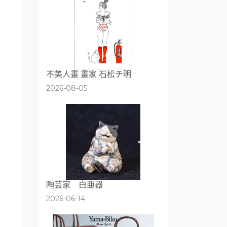
不美人畫 畫家 石松チ明
2026-08-05
陶芸家 白亜器
2026-06-14