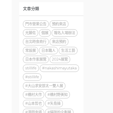
文章分類
門市營業公告
預約來店
光藤佐
個展
報名入場辦法
台北時食商行
來店預約
常設展
日本職人
生活工藝
日本作家展覽
2024展覽
stilllife
#nakashimayutaka
#stilllife
#大山求安部太一雙人展
#橋村大作
#橋村野美知
#山本哲也
#矢島操
#清岡幸道
#貓咪的企劃展