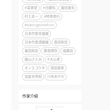
#富貴堂
#光藤佐
壷田亜矢
村上圭一
#時食商行
#eatingtimefirm
日本作家茶器展
日本作家酒器展
壺田和宏
壷田和宏
廣島晴弥
遠藤岳
脇山さとみ
#大山求
オノエコウタ
境田亜希
加倉井秀昭
川地あやか
作家介紹