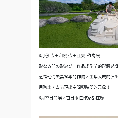
6月份 壷田和宏 壷田亜矢 作陶展
形なる前の形遊び＿作品成型前的形體遊
這是他們夫妻30年的作陶人生集大成的演
用陶土，去表現出空間與時間的意象！
6月22日開展，首日兩位作家都在廊！