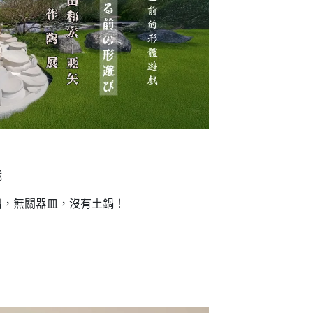
戲
出，無關器皿，沒有土鍋！