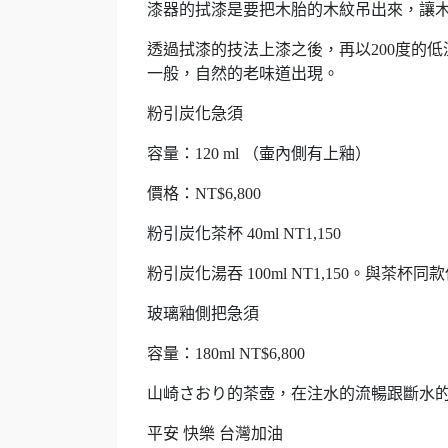
漆器的拭漆是要把木胎的木紋吊出來，讓
透過拭漆的技法上漆之後，再以200度的
一般，自然的老味道出現。
粉引炭化急須
容量：120 ml （壷內側有上釉）
價格：NT$6,800
粉引炭化茶杯 40ml NT1,150
粉引炭化湯吞 100ml NT1,150。與茶杯
玻璃釉側把急須
容量：180ml NT$6,800
山崎さおり的茶壺，在注水的流暢跟斷水
平安 快樂 台灣加油