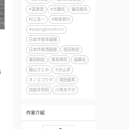
#富貴堂
#光藤佐
壷田亜矢
村上圭一
#時食商行
#eatingtimefirm
日本作家茶器展
日本作家酒器展
壺田和宏
壷田和宏
廣島晴弥
遠藤岳
脇山さとみ
#大山求
滿
オノエコウタ
境田亜希
加倉井秀昭
川地あやか
作家介紹