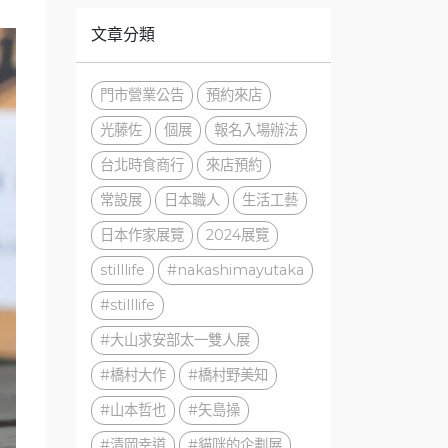
文章分類
門市營業公告
預約來店
光藤佐
個展
報名入場辦法
台北時食商行
來店預約
常設展
日本職人
生活工藝
日本作家展覽
2024展覽
stilllife
#nakashimayutaka
#stilllife
#大山求安部太一雙人展
#橋村大作
#橋村野美知
#山本哲也
#矢島操
#清岡幸道
#貓咪的企劃展