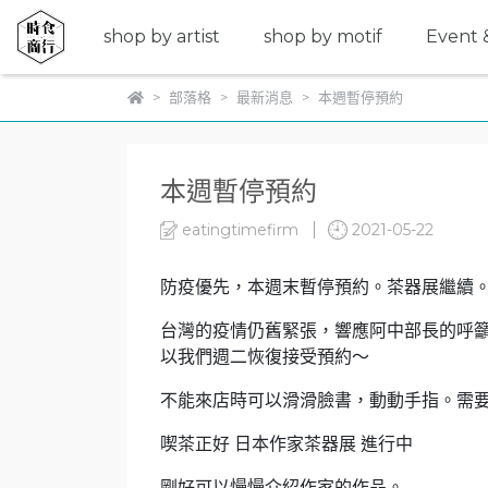
shop by artist
shop by motif
Event &
部落格
最新消息
本週暫停預約
本週暫停預約
eatingtimefirm
2021-05-22
防疫優先，本週末暫停預約。茶器展繼續
台灣的疫情仍舊緊張，響應阿中部長的呼籲
以我們週二恢復接受預約～
不能來店時可以滑滑臉書，動動手指。需
喫茶正好 日本作家茶器展 進行中
剛好可以慢慢介紹作家的作品。