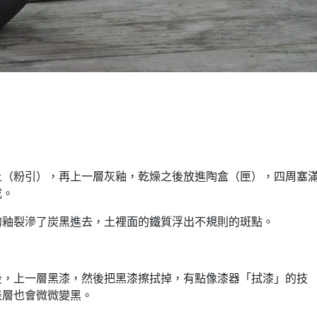
土（粉引），再上一層灰釉，乾燥之後放進陶盒（匣），四周塞
成。
的釉裂滲了炭黑進去，土裡面的鐵質浮出不規則的斑點。
後，上一層黑漆，然後把黑漆擦拭掉，有點像漆器「拭漆」的技
表層也會微微變黑。