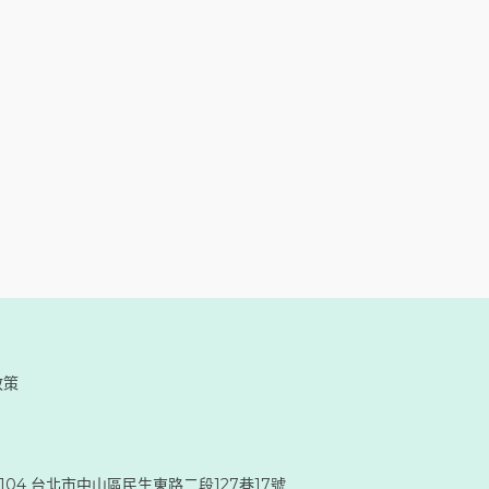
政策
104 台北市中山區民生東路二段127巷17號