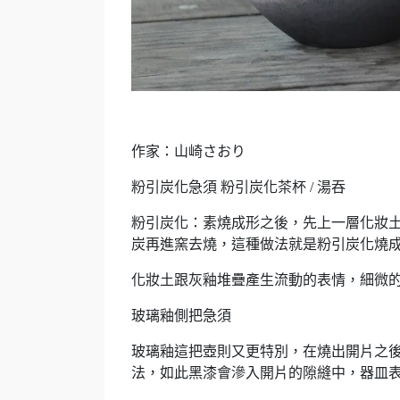
作家：山崎さおり
粉引炭化急須 粉引炭化茶杯 / 湯吞
粉引炭化：素燒成形之後，先上一層化妝
炭再進窯去燒，這種做法就是粉引炭化燒
化妝土跟灰釉堆疊產生流動的表情，細微
玻璃釉側把急須
玻璃釉這把壺則又更特別，在燒出開片之
法，如此黑漆會滲入開片的隙縫中，器皿